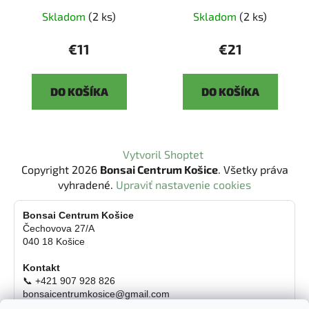
Skladom
(2 ks)
Skladom
(2 ks)
€11
€21
DO KOŠÍKA
DO KOŠÍKA
Z
Vytvoril Shoptet
á
Copyright 2026
Bonsai Centrum Košice
. Všetky práva
p
vyhradené.
Upraviť nastavenie cookies
ä
t
Bonsai Centrum Košice
Čechovova 27/A
i
040 18 Košice
e
Kontakt
📞 +421 907 928 826
bonsaicentrumkosice@gmail.com
Platba možná aj kartou