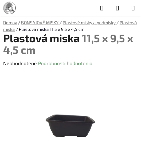
Prejsť
Hľadať
NÁKUP
na
obsah
KOŠÍK
Domov
/
BONSAJOVÉ MISKY
/
Plastové misky a podmisky
/
Plastová
miska
/
Plastová miska
11,5 x 9,5 x 4,5 cm
Plastová miska
11,5 x 9,5 x
4,5 cm
Priemerné
Neohodnotené
Podrobnosti hodnotenia
hodnotenie
produktu
je
0,0
z
5
hviezdičiek.