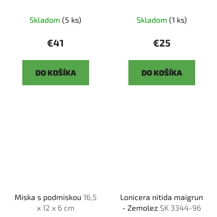
3344 -3
Skladom
(5 ks)
Skladom
(1 ks)
€41
€25
DO KOŠÍKA
DO KOŠÍKA
Miska s podmiskou
16,5
Lonicera nitida maigrun
x 12 x 6 cm
- Zemolez
SK 3344-96