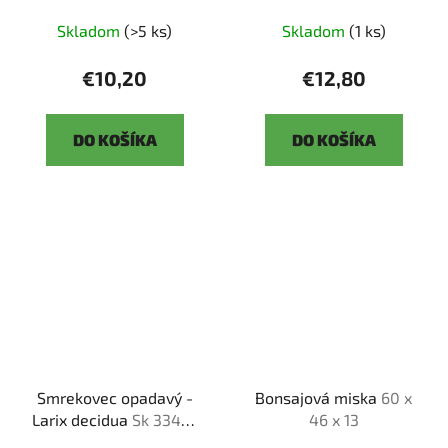
Skladom
(>5 ks)
Skladom
(1 ks)
€10,20
€12,80
DO KOŠÍKA
DO KOŠÍKA
Smrekovec opadavý -
Bonsajová miska
60 x
Larix decidua
Sk 3344-
46 x 13
90