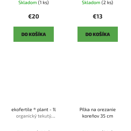
Skladom
(1 ks)
Skladom
(2 ks)
€20
€13
DO KOŠÍKA
DO KOŠÍKA
ekofertile ® plant - 1l
Pílka na orezanie
organický tekutý
koreňov 35 cm
bio❘me❘stimulant