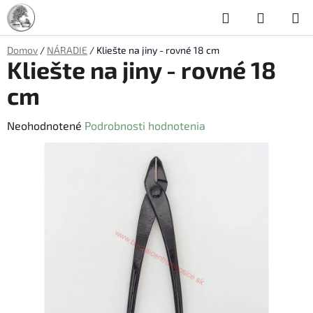
Prejsť
Hľadať
NÁKUP
na
obsah
KOŠÍK
Domov
/
NÁRADIE
/
Kliešte na jiny - rovné 18 cm
Kliešte na jiny - rovné 18
cm
Priemerné
Neohodnotené
Podrobnosti hodnotenia
hodnotenie
produktu
je
0,0
z
5
hviezdičiek.