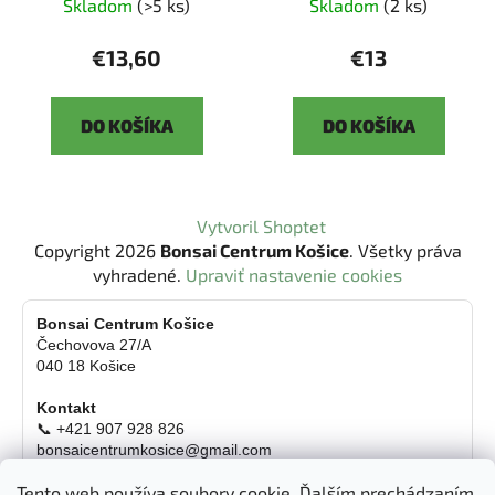
Skladom
(>5 ks)
Skladom
(2 ks)
€13,60
€13
DO KOŠÍKA
DO KOŠÍKA
Z
Vytvoril Shoptet
á
Copyright 2026
Bonsai Centrum Košice
. Všetky práva
p
vyhradené.
Upraviť nastavenie cookies
ä
t
Bonsai Centrum Košice
Čechovova 27/A
i
040 18 Košice
e
Kontakt
📞 +421 907 928 826
bonsaicentrumkosice@gmail.com
Platba možná aj kartou
Tento web používa soubory cookie. Ďalším prechádzaním