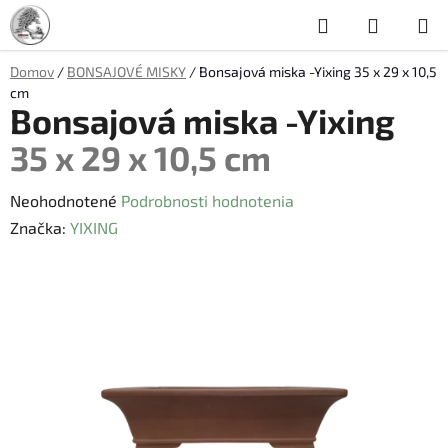
Prejsť
Hľadať
NÁKUP
na
obsah
KOŠÍK
Domov
/
BONSAJOVÉ MISKY
/
Bonsajová miska -Yixing
35 x 29 x 10,5
cm
Bonsajová miska -Yixing
35 x 29 x 10,5 cm
Priemerné
Neohodnotené
Podrobnosti hodnotenia
hodnotenie
Značka:
YIXING
produktu
je
0,0
z
5
hviezdičiek.