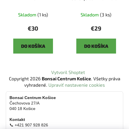
Skladom
(1 ks)
Skladom
(3 ks)
€30
€29
DO KOŠÍKA
DO KOŠÍKA
Z
Vytvoril Shoptet
á
Copyright 2026
Bonsai Centrum Košice
. Všetky práva
p
vyhradené.
Upraviť nastavenie cookies
ä
t
Bonsai Centrum Košice
Čechovova 27/A
i
040 18 Košice
e
Kontakt
📞 +421 907 928 826